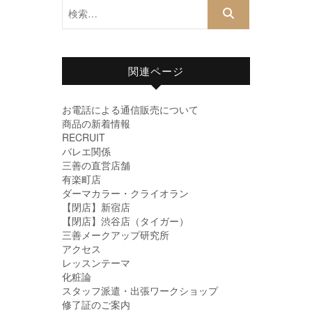
検
索…
関連ページ
お電話による通信販売について
商品の新着情報
RECRUIT
バレエ関係
三善の直営店舗
有楽町店
ダーマカラー・クライオラン
【閉店】新宿店
【閉店】渋谷店（タイガー）
三善メークアップ研究所
アクセス
レッスンテーマ
化粧論
スタッフ派遣・出張ワークショップ
修了証のご案内