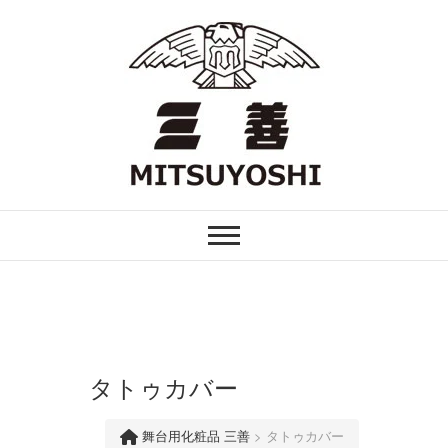
Skip
to
content
FOR PROFESSIONAL
舞台用化粧品 三善
タトゥカバー
舞台用化粧品 三善
>
タトゥカバー