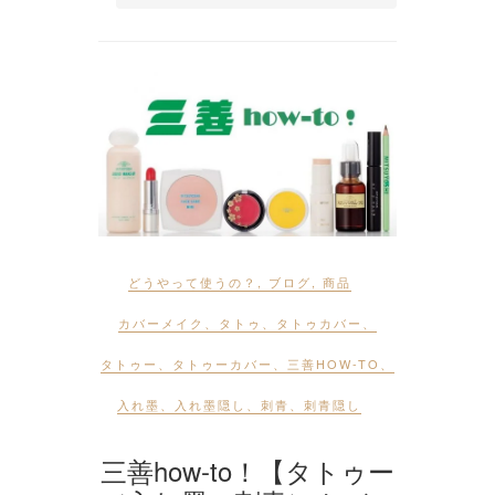
どうやって使うの？
,
ブログ
,
商品
カバーメイク
、
タトゥ
、
タトゥカバー
、
タトゥー
、
タトゥーカバー
、
三善HOW-TO
、
入れ墨
、
入れ墨隠し
、
刺青
、
刺青隠し
三善how-to！【タトゥー