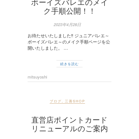
ボーイズバレエのメイ
ク手順公開！！
2023年4月28日
お待たせいたしました‼ ジュニアバレエ～
ボーイズバレエ～のメイク手順ページを公
開いたしました。 …
続きを読む
mitsuyoshi
ブログ
,
三善SHOP
直営店ポイントカード
リニューアルのご案内