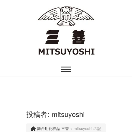
Skip
to
content
FOR PROFESSIONAL
舞台用化粧品 三善
投稿者:
mitsuyoshi
舞台用化粧品 三善
>
mitsuyoshi の記