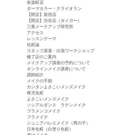
有楽町店
ダーマカラー・クライオラン
【閉店】新宿店
【閉店】渋谷店（タイガー）
三善メークアップ研究所
アクセス
レッスンテーマ
化粧論
スタッフ派遣・出張ワークショップ
修了証のご案内
メイクアップ講座の予約について
オンラインメイク講座について
講師紹介
メイクの手順
カンタンよさこいメンズメイク
稚児化粧
よさこいメンズメイク
ソシアルダンス ラテンメイク
フラメンコメイク
フラメイク
ジュニアバレエメイク（男の子）
日本化粧（白塗り化粧）
老けメイク