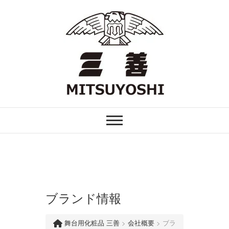
Skip
to
content
FOR PROFESSIONAL
舞台用化粧品 三善
ブランド情報
舞台用化粧品 三善
>
会社概要
>
ブラ