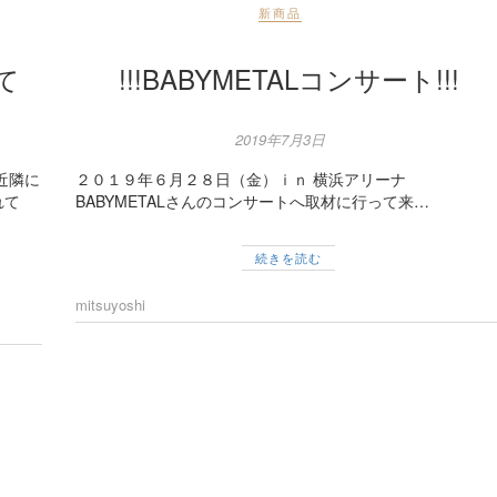
新商品
て
!!!BABYMETALコンサート!!!
2019年7月3日
近隣に
２０１９年６月２８日（金）ｉｎ 横浜アリーナ
れて
BABYMETALさんのコンサートへ取材に行って来…
続きを読む
mitsuyoshi