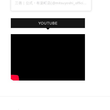
三善｜公式・有楽町店(@mitsuyoshi_official)がシェアした投稿
YOUTUBE