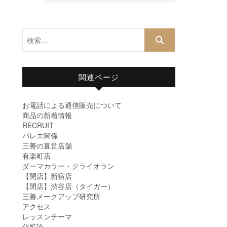
検
索…
関連ページ
お電話による通信販売について
商品の新着情報
RECRUIT
バレエ関係
三善の直営店舗
有楽町店
ダーマカラー・クライオラン
【閉店】新宿店
【閉店】渋谷店（タイガー）
三善メークアップ研究所
アクセス
レッスンテーマ
化粧論