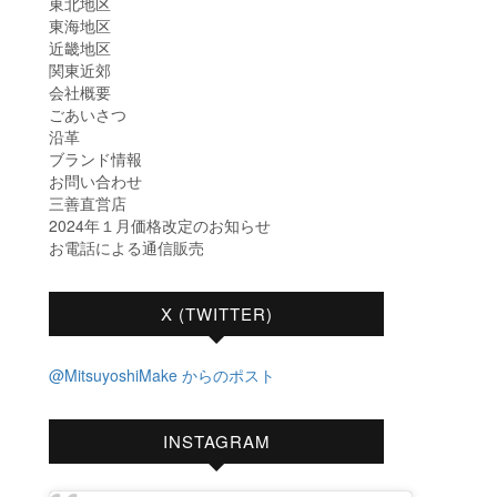
東北地区
東海地区
近畿地区
関東近郊
会社概要
ごあいさつ
沿革
ブランド情報
お問い合わせ
三善直営店
2024年１月価格改定のお知らせ
お電話による通信販売
X (TWITTER)
@MitsuyoshiMake からのポスト
INSTAGRAM