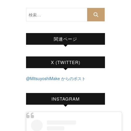
検
索…
関連ページ
X (TWITTER)
@MitsuyoshiMake からのポスト
INSTAGRAM