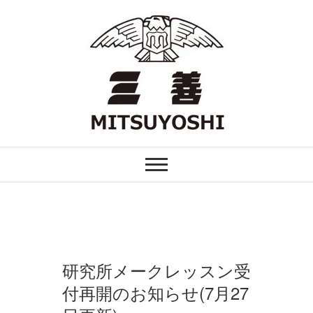
Skip
to
content
FOR PROFESSIONAL
舞台用化粧品 三善
研究所メークレッスン受
付再開のお知らせ(7月27