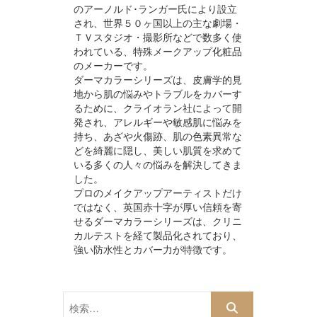
のアーノルド･ランガー氏により設立
され、世界５０ヶ国以上の主な劇場・
ＴＶスタジオ・撮影所などで数多く使
われている、特殊メークアップ化粧品
のメーカーです。
ダーマカラーシリーズは、皮膚学的見
地から肌の悩みやトラブルをカバーす
るために、クライオラン社によって開
発され、アレルギーや敏感肌に悩みを
持ち、あざや火傷跡、肌の色素異常な
どを綺麗に隠し、美しい肌質を求めて
いる多くの人々の悩みを解決してきま
した。
プロのメイクアップアーティストだけ
ではなく、英国赤十字が厚い信頼を寄
せるダーマカラーシリーズは、クリニ
カルテストを経て製品化されており、
強い防水性とカバー力が特徴です。
検
索…