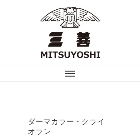
Skip
to
content
FOR PROFESSIONAL
舞台用化粧品 三善
ダーマカラー・クライ
オラン