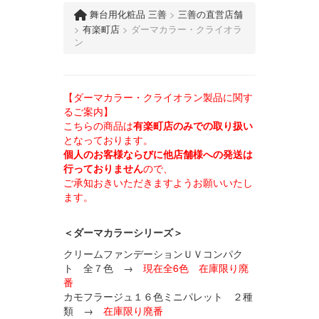
舞台用化粧品 三善
>
三善の直営店舗
>
有楽町店
>
ダーマカラー・クライオラ
ン
【ダーマカラー・クライオラン製品に関す
るご案内】
こちらの商品は
有楽町店のみでの取り扱い
となっております。
個人のお客様ならびに他店舗様への発送は
行っておりません
ので、
ご承知おきいただきますようお願いいたし
ます。
＜ダーマカラーシリーズ＞
クリームファンデーションＵＶコンパク
ト 全７色 →
現在全6色 在庫限り廃
番
カモフラージュ１６色ミニパレット ２種
類 →
在庫限り廃番