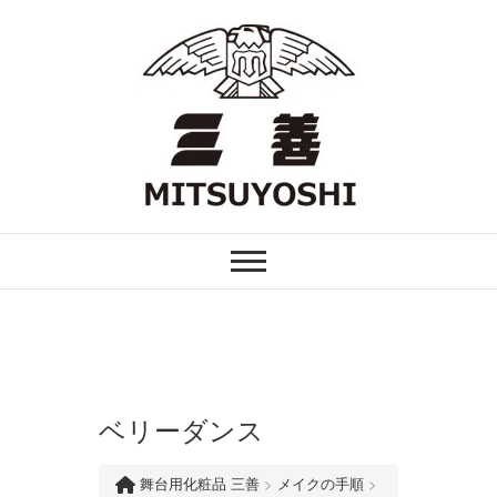
Skip
to
content
FOR PROFESSIONAL
舞台用化粧品 三善
ベリーダンス
舞台用化粧品 三善
>
メイクの手順
>